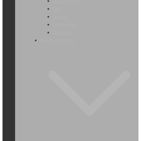
Driver en rigger
ESD
Lassers
Snijbestendig
Thermisch
Hoofdbescherming