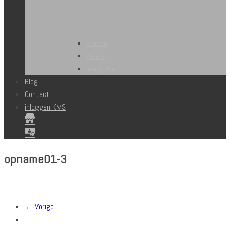
Sokken
Veters
Inlegzolen
Blog
Contact
inloggen KMS
opname01-3
← Vorige