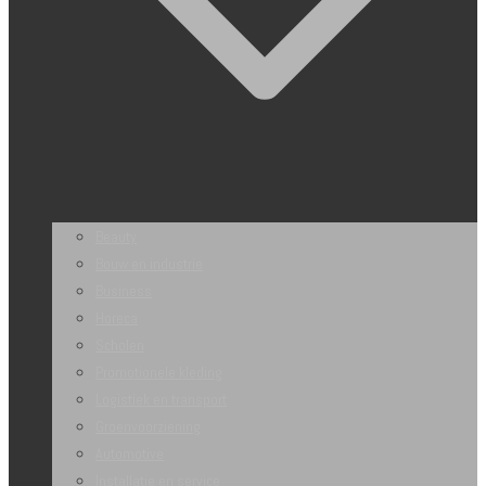
Beauty
Bouw en industrie
Business
Horeca
Scholen
Promotionele kleding
Logistiek en transport
Groenvoorziening
Automotive
Installatie en service