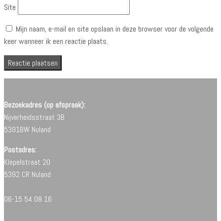
Site
Mijn naam, e-mail en site opslaan in deze browser voor de volgende
keer wanneer ik een reactie plaats.
Bezoekadres (op afspraak):
Nijverheidsstraat 3B
5391BW Nuland
Postadres:
Klepelstraat 20
5392 CR Nuland
06-15 54 08 16