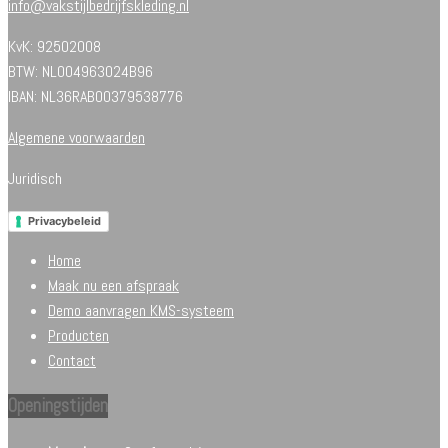
info@vakstijlbedrijfskleding.nl
KvK: 92502008
BTW: NL004963024B96
IBAN: NL36RABO0379538776
Algemene voorwaarden
Juridisch
Privacybeleid
Home
Maak nu een afspraak
Demo aanvragen KMS-systeem
Producten
Contact
Openingstijden