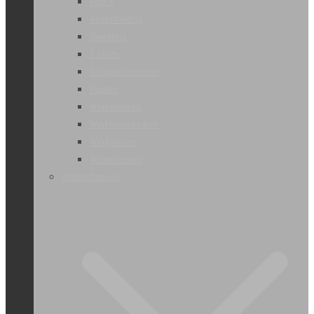
Polo’s
Regenkleding
Sweaters
T-shirts
Veiligheidsvesten
Vesten
Werkbroeken
Werkbroeken kort
Werkjassen
Winterjassen
Werkschoenen