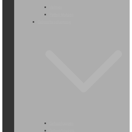
Helmen
Petten-Mutsen
Gehoorbescherming
Gehoorkappen
Gehoorbeugels