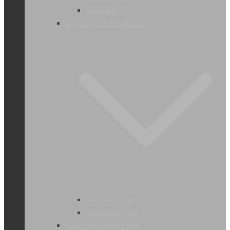
Oordoppen
Oog- en gelaatsbescherming
Veiligheidsbrillen
Gelaatsschermen
Ademhalingsbescherming