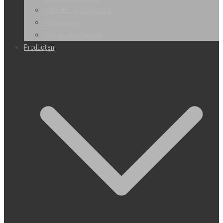
Schilders en stukadoors
Wegenbouw
Zorg en schoonmaak
Producten