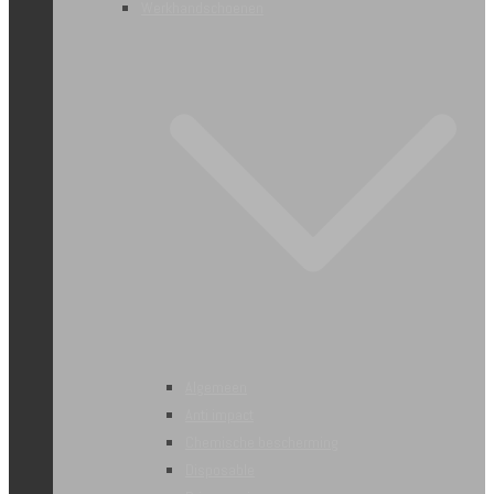
Werkhandschoenen
Algemeen
Anti impact
Chemische bescherming
Disposable