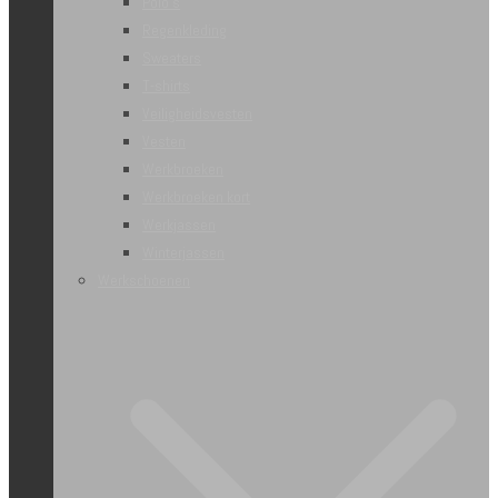
Polo’s
Regenkleding
Sweaters
T-shirts
Veiligheidsvesten
Vesten
Werkbroeken
Werkbroeken kort
Werkjassen
Winterjassen
Werkschoenen