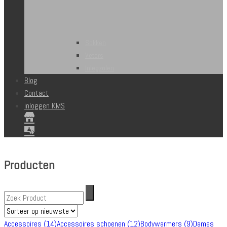
Sokken
Veters
Inlegzolen
Blog
Contact
inloggen KMS
Producten
Accessoires
(14)
Accessoires schoenen
(12)
Bodywarmers
(9)
Dames