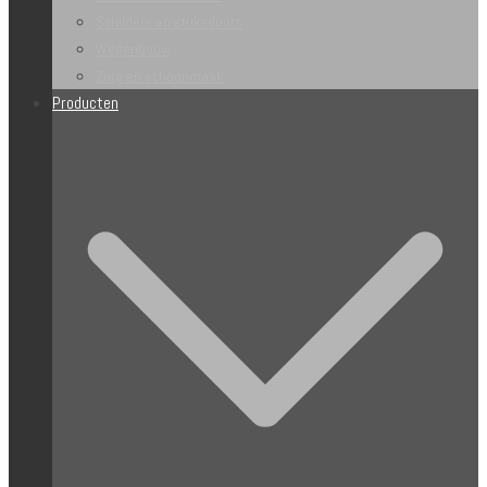
Schilders en stukadoors
Wegenbouw
Zorg en schoonmaak
Producten