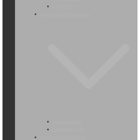
Oordoppen
Oog- en gelaatsbescherming
Veiligheidsbrillen
Gelaatsschermen
Ademhalingsbescherming