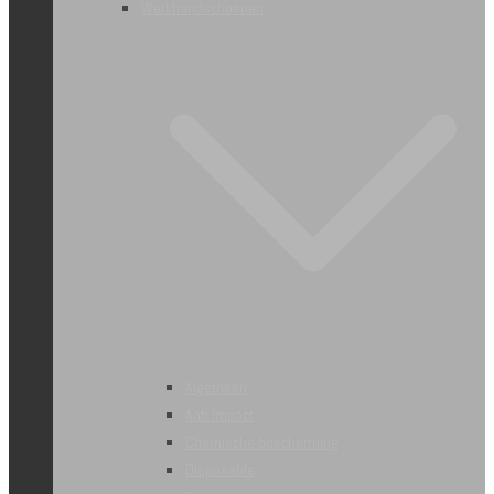
Werkhandschoenen
Algemeen
Anti impact
Chemische bescherming
Disposable