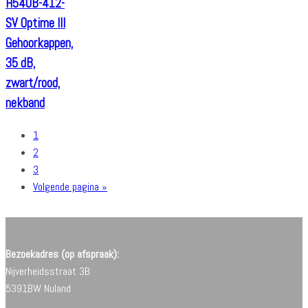
H540B-412-
SV Optime III
Gehoorkappen,
35 dB,
zwart/rood,
nekband
1
2
3
Volgende pagina »
Bezoekadres (op afspraak):
Nijverheidsstraat 3B
5391BW Nuland