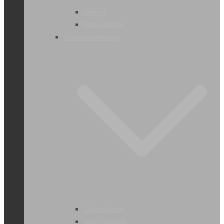
Helmen
Petten-Mutsen
Gehoorbescherming
Gehoorkappen
Gehoorbeugels