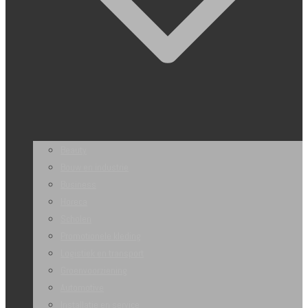
Beauty
Bouw en industrie
Business
Horeca
Scholen
Promotionele kleding
Logistiek en transport
Groenvoorziening
Automotive
Installatie en service