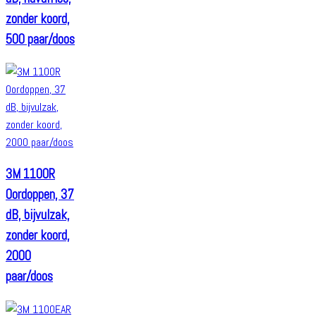
zonder koord,
500 paar/doos
3M 1100R
Oordoppen, 37
dB, bijvulzak,
zonder koord,
2000
paar/doos