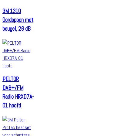
3M 1310
Oordoppen met
beugel, 26 dB
PELTOR
DAB+/FM
Radio HRXD7A-
01 hoofd