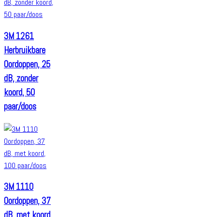
3M 1261
Herbruikbare
Oordoppen, 25
dB, zonder
koord, 50
paar/doos
3M 1110
Oordoppen, 37
dB, met koord,