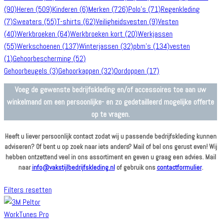
(90)
Heren
(509)
Kinderen
(6)
Merken
(726)
Polo's
(71)
Regenkleding
(7)
Sweaters
(55)
T-shirts
(62)
Veiligheidsvesten
(9)
Vesten
(40)
Werkbroeken
(64)
Werkbroeken kort
(20)
Werkjassen
(55)
Werkschoenen
(137)
Winterjassen
(32)
pbm's
(134)
vesten
(1)
Gehoorbescherming
(52)
Gehoorbeugels
(3)
Gehoorkappen
(32)
Oordoppen
(17)
Voeg de gewenste bedrijfskleding en/of accessoires toe aan uw
winkelmand om een persoonlijke- en zo gedetailleerd mogelijke offerte
op te vragen.
Heeft u liever persoonlijk contact zodat wij u passende bedrijfskleding kunnen
adviseren? Of bent u op zoek naar iets anders? Mail of bel ons gerust even! Wij
hebben ontzettend veel in ons assortiment en geven u graag een advies. Mail
naar
info@vakstijlbedrijfskleding.nl
of gebruik ons
contactformulier
.
Filters resetten