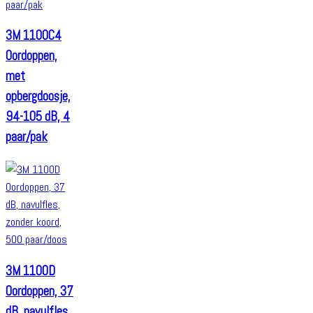
3M 1100C4
Oordoppen,
met
opbergdoosje,
94-105 dB, 4
paar/pak
3M 1100D
Oordoppen, 37
dB, navulfles,