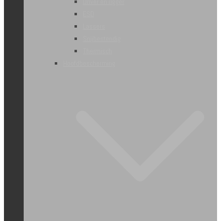
Driver en rigger
ESD
Lassers
Snijbestendig
Thermisch
Hoofdbescherming