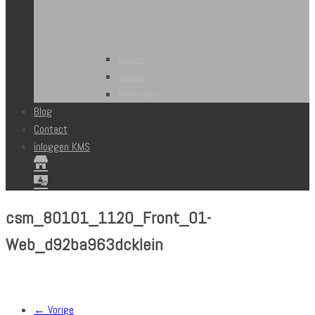
Sokken
Veters
Inlegzolen
Blog
Contact
inloggen KMS
csm_80101_1120_Front_01-
Web_d92ba963dcklein
← Vorige