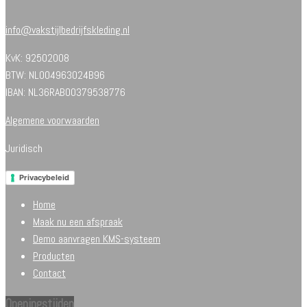
info@vakstijlbedrijfskleding.nl
KvK: 92502008
BTW: NL004963024B96
IBAN: NL36RABO0379538776
Algemene voorwaarden
Juridisch
Privacybeleid
Home
Maak nu een afspraak
Demo aanvragen KMS-systeem
Producten
Contact
Openingstijden