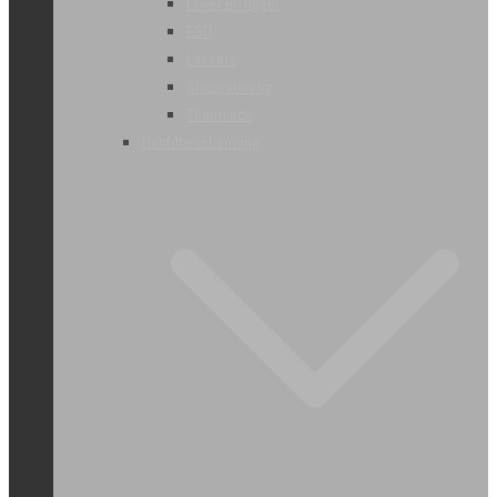
Driver en rigger
ESD
Lassers
Snijbestendig
Thermisch
Hoofdbescherming