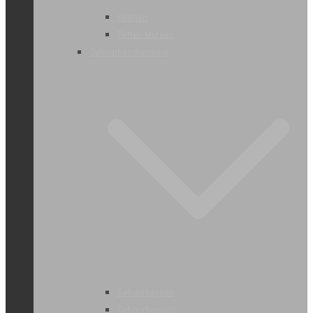
Helmen
Petten-Mutsen
Gehoorbescherming
Gehoorkappen
Gehoorbeugels