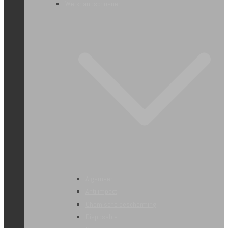
Werkhandschoenen
Algemeen
Anti impact
Chemische bescherming
Disposable