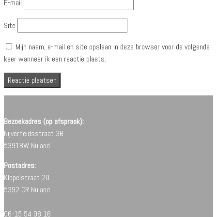
E-mail
Site
Mijn naam, e-mail en site opslaan in deze browser voor de volgende
keer wanneer ik een reactie plaats.
Bezoekadres (op afspraak):
Nijverheidsstraat 3B
5391BW Nuland
Postadres:
Klepelstraat 20
5392 CR Nuland
06-15 54 08 16