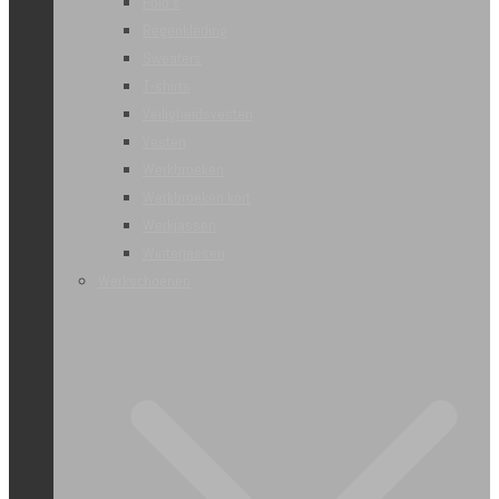
Polo’s
Regenkleding
Sweaters
T-shirts
Veiligheidsvesten
Vesten
Werkbroeken
Werkbroeken kort
Werkjassen
Winterjassen
Werkschoenen