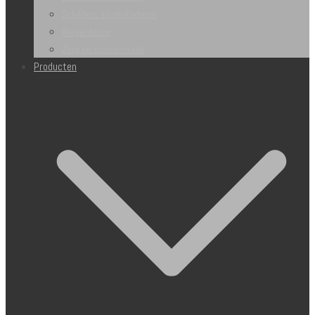
Schilders en stukadoors
Wegenbouw
Zorg en schoonmaak
Producten