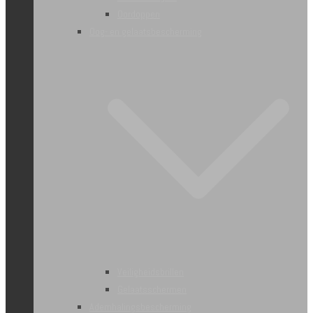
Oordoppen
Oog- en gelaatsbescherming
Veiligheidsbrillen
Gelaatsschermen
Ademhalingsbescherming