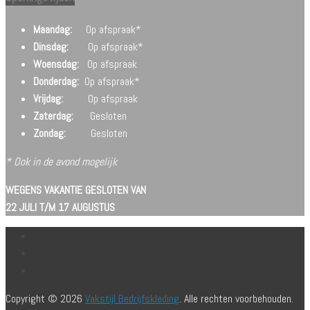
Maandag:
Op afspraak*
Dinsdag:
Op afspraak*
Woensdag:
Op afspraak
Donderdag:
Op afspraak*
Vrijdag:
Op afspraak
Zaterdag:
Gesloten
Zondag:
Gesloten
* Ook in de avond mogelijk
WEGENS VAKANTIE GESLOTEN VAN
22 JULI T/M 17 AUGUSTUS
Copyright © 2026
Vakstijl Bedrijfskleding
. Alle rechten voorbehouden.