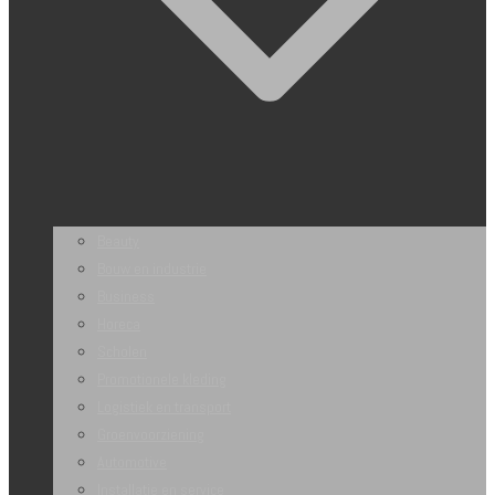
Beauty
Bouw en industrie
Business
Horeca
Scholen
Promotionele kleding
Logistiek en transport
Groenvoorziening
Automotive
Installatie en service