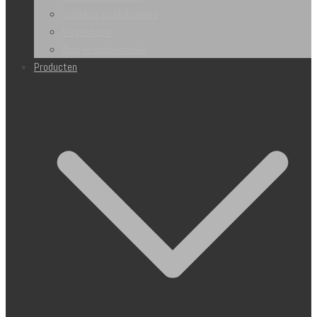
Schilders en stukadoors
Wegenbouw
Zorg en schoonmaak
Producten