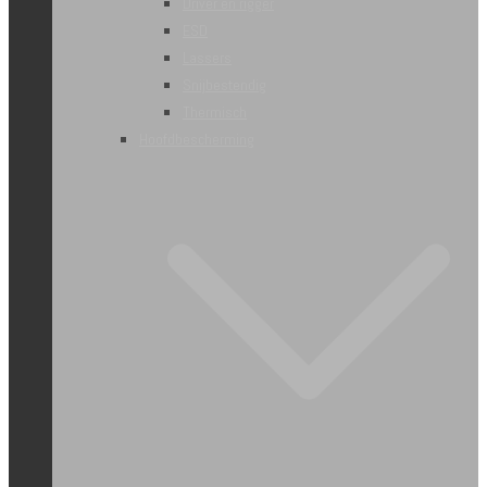
Driver en rigger
ESD
Lassers
Snijbestendig
Thermisch
Hoofdbescherming