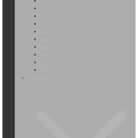
Polo’s
Regenkleding
Sweaters
T-shirts
Veiligheidsvesten
Vesten
Werkbroeken
Werkbroeken kort
Werkjassen
Winterjassen
Werkschoenen