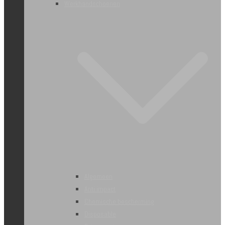
Werkhandschoenen
Algemeen
Anti impact
Chemische bescherming
Disposable