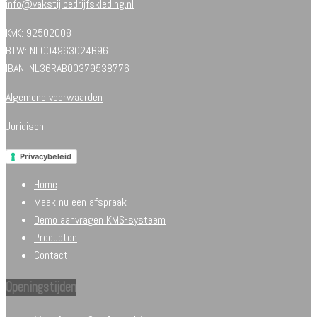
info@vakstijlbedrijfskleding.nl
KvK: 92502008
BTW: NL004963024B96
IBAN: NL36RABO0379538776
Algemene voorwaarden
Juridisch
Privacybeleid
Home
Maak nu een afspraak
Demo aanvragen KMS-systeem
Producten
Contact
Openingstijden