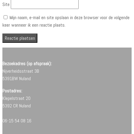
Site
Mijn naam, e-mail en site opslaan in deze browser voor de volgende
keer wanneer ik een reactie plaats.
Bezoekadres (op afspraak):
Nijverheidsstraat 3B
5391BW Nuland
Postadres:
Klepelstraat 20
5392 CR Nuland
06-15 54 08 16