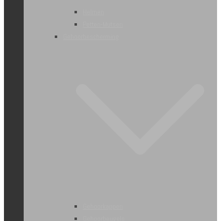
Helmen
Petten-Mutsen
Gehoorbescherming
Gehoorkappen
Gehoorbeugels