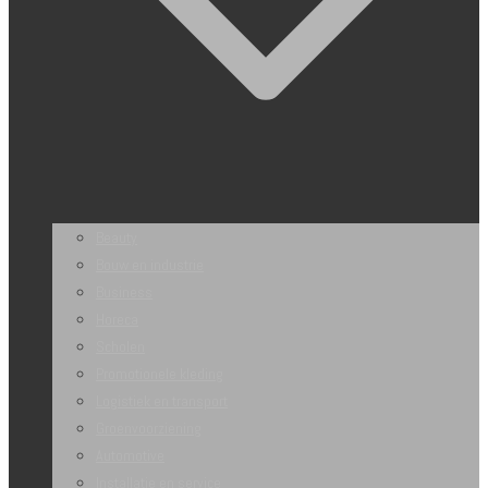
Beauty
Bouw en industrie
Business
Horeca
Scholen
Promotionele kleding
Logistiek en transport
Groenvoorziening
Automotive
Installatie en service