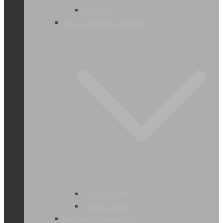
Oordoppen
Oog- en gelaatsbescherming
Veiligheidsbrillen
Gelaatsschermen
Ademhalingsbescherming