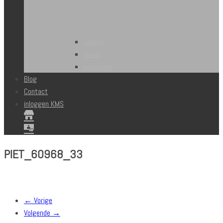
Sokken
Veters
Inlegzolen
Blog
Contact
inloggen KMS
PIET_60968_33
← Vorige
Volgende →