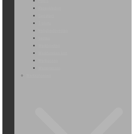
Polo’s
Regenkleding
Sweaters
T-shirts
Veiligheidsvesten
Vesten
Werkbroeken
Werkbroeken kort
Werkjassen
Winterjassen
Werkschoenen