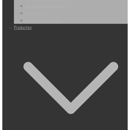
Schilders en stukadoors
Wegenbouw
Zorg en schoonmaak
Producten