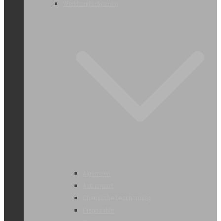
Werkhandschoenen
Algemeen
Anti impact
Chemische bescherming
Disposable