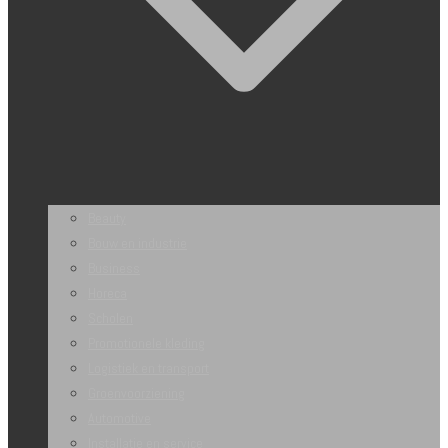
Beauty
Bouw en industrie
Business
Horeca
Scholen
Promotionele kleding
Logistiek en transport
Groenvoorziening
Automotive
Installatie en service