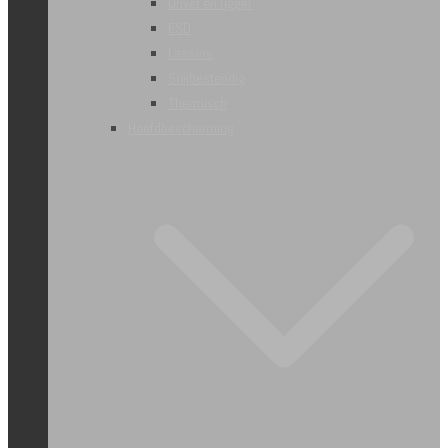
Driver en rigger
ESD
Lassers
Snijbestendig
Thermisch
Hoofdbescherming