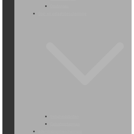
Oordoppen
Oog- en gelaatsbescherming
Veiligheidsbrillen
Gelaatsschermen
Ademhalingsbescherming