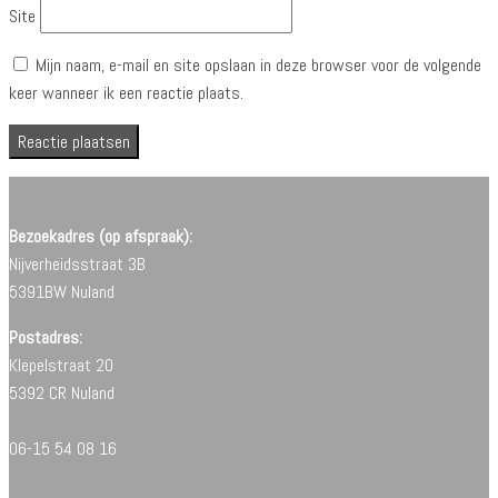
Site
Mijn naam, e-mail en site opslaan in deze browser voor de volgende
keer wanneer ik een reactie plaats.
Bezoekadres (op afspraak):
Nijverheidsstraat 3B
5391BW Nuland
Postadres:
Klepelstraat 20
5392 CR Nuland
06-15 54 08 16