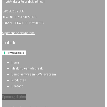
info@vakstijlbedrijfskleding.nl
KvK: 92502008
BTW: NL004963024B96
IBAN: NL36RABO0379538776
Algemene voorwaarden
Juridisch
Privacybeleid
Home
Maak nu een afspraak
Demo aanvragen KMS-systeem
Producten
Contact
Openingstijden