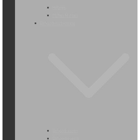
Helmen
Petten-Mutsen
Gehoorbescherming
Gehoorkappen
Gehoorbeugels