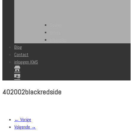
Sokken
Veters
Inlegzolen
Blog
Contact
inloggen KMS
402002blackredside
← Vorige
Volgende →