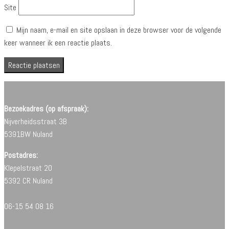
Site
Mijn naam, e-mail en site opslaan in deze browser voor de volgende
keer wanneer ik een reactie plaats.
Bezoekadres (op afspraak):
Nijverheidsstraat 3B
5391BW Nuland
Postadres:
Klepelstraat 20
5392 CR Nuland
06-15 54 08 16