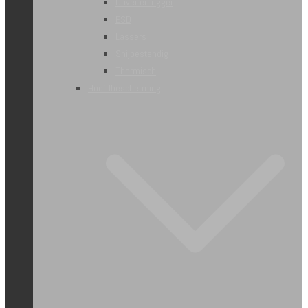
Driver en rigger
ESD
Lassers
Snijbestendig
Thermisch
Hoofdbescherming