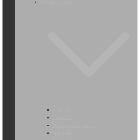
Werkhandschoenen
Algemeen
Anti impact
Chemische bescherming
Disposable