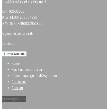
info@vakstijlbedrijfskleding.nl
KvK: 92502008
BTW: NL004963024B96
IBAN: NL36RABO0379538776
Algemene voorwaarden
Juridisch
Privacybeleid
Home
Maak nu een afspraak
Demo aanvragen KMS-systeem
Producten
Contact
Openingstijden