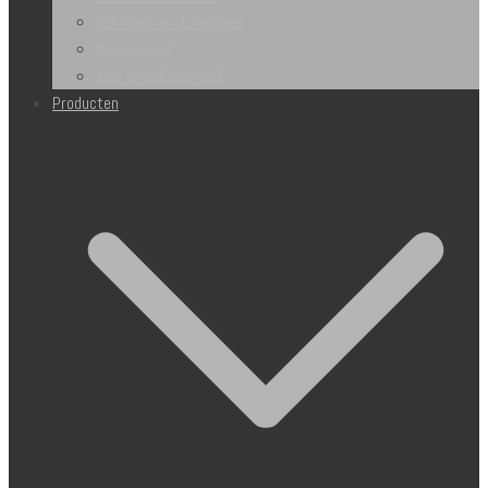
Schilders en stukadoors
Wegenbouw
Zorg en schoonmaak
Producten