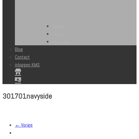
Sokken
Veters
Inlegzolen
Blog
Contact
inloggen KMS
301701navyside
← Vorige