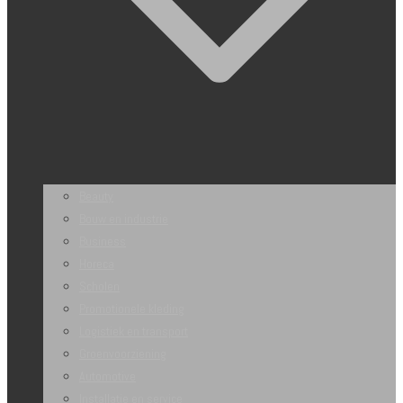
Beauty
Bouw en industrie
Business
Horeca
Scholen
Promotionele kleding
Logistiek en transport
Groenvoorziening
Automotive
Installatie en service