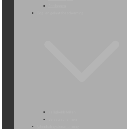
Oordoppen
Oog- en gelaatsbescherming
Veiligheidsbrillen
Gelaatsschermen
Ademhalingsbescherming