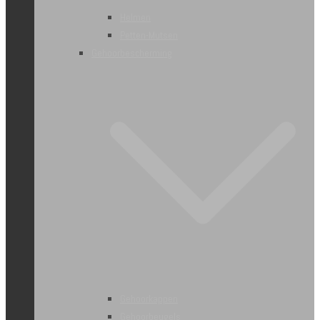
Helmen
Petten-Mutsen
Gehoorbescherming
Gehoorkappen
Gehoorbeugels