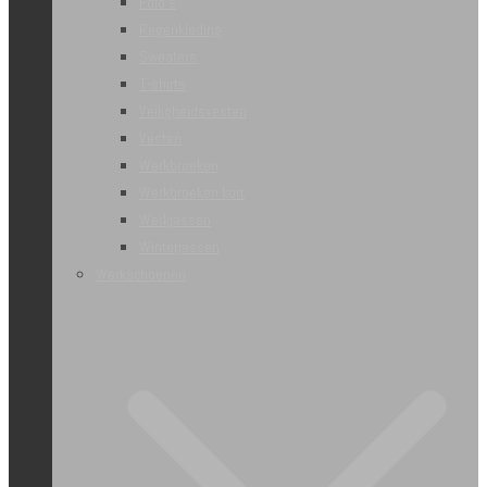
Polo’s
Regenkleding
Sweaters
T-shirts
Veiligheidsvesten
Vesten
Werkbroeken
Werkbroeken kort
Werkjassen
Winterjassen
Werkschoenen